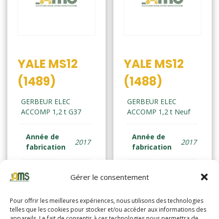
YALE MS12
YALE MS12
(1489)
(1488)
GERBEUR ELEC
GERBEUR ELEC
ACCOMP 1,2 t G37
ACCOMP 1,2 t Neuf
Année de
Année de
2017
2017
fabrication
fabrication
Horamètre
4901
Horamètre
2822
Gérer le consentement
Pour offrir les meilleures expériences, nous utilisons des technologies
telles que les cookies pour stocker et/ou accéder aux informations des
Lire la suite
Lire la suite
appareils. Le fait de consentir à ces technologies nous permettra de