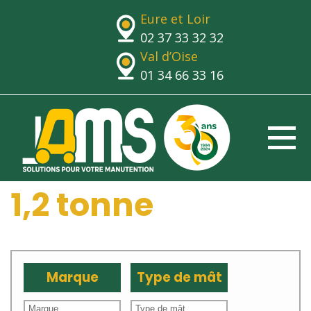
Eure et Loir
02 37 33 32 32
Val d’Oise
01 34 66 33 16
1,2 tonne
Marque
Type de mât