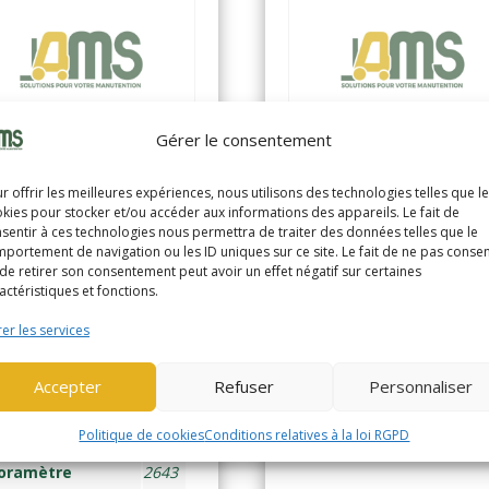
Gérer le consentement
r offrir les meilleures expériences, nous utilisons des technologies telles que l
kies pour stocker et/ou accéder aux informations des appareils. Le fait de
ILL EXV12
YALE MS12 (138
sentir à ces technologies nous permettra de traiter des données telles que le
portement de navigation ou les ID uniques sur ce site. Le fait de ne pas consen
624)
de retirer son consentement peut avoir un effet négatif sur certaines
GERBEUR ELEC ACCOMP 1
actéristiques et fonctions.
t Neuf
RBEUR ELEC ACCOMP 1,2
er les services
ne
Année de
20
fabrication
Accepter
Refuser
Personnaliser
nnée de
2009
abrication
Horamètre
23
Politique de cookies
Conditions relatives à la loi RGPD
oramètre
2643