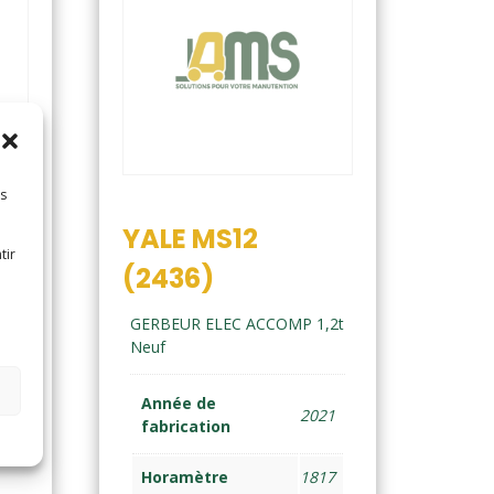
es
7)
YALE MS12
tir
(2436)
,2
GERBEUR ELEC ACCOMP 1,2t
Neuf
17
Année de
2021
fabrication
68
Horamètre
1817