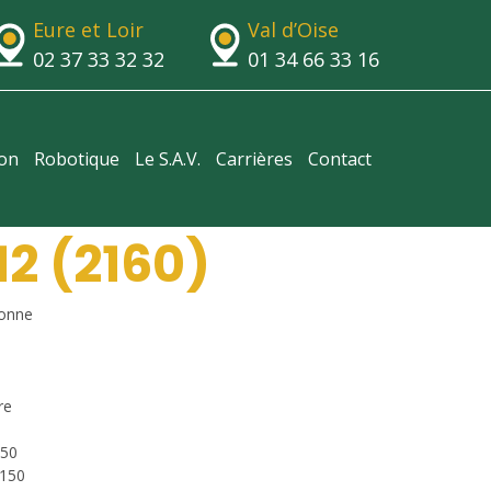
Eure et Loir
Val d’Oise
02 37 33 32 32
01 34 66 33 16
ion
Robotique
Le S.A.V.
Carrières
Contact
2 (2160)
onne
re
950
 150