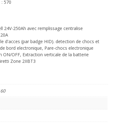
 : 570
ll 24V-250Ah avec remplissage centralise
-20A
le d'acces (par badge HID). detection de chocs et
t de bord electronique, Pare-chocs electronique
ON/OFF, Extraction verticale de la batterie
retti Zone 2IIBT3
160