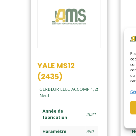
Pou
coo
YALE MS12
ST
con
com
(2435)
(2
ou 
car
GERBEUR ELEC ACCOMP 1,2t
GE
Gér
Neuf
ton
Année de
A
2021
fabrication
f
Horamètre
390
H