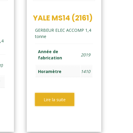
YALE MS14 (2161)
GERBEUR ELEC ACCOMP 1,4
tonne
,4
Année de
2019
fabrication
20
Horamètre
1410
1
Lire la suite