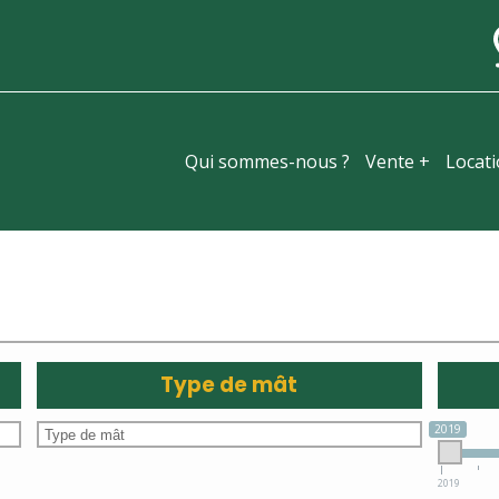
Qui sommes-nous ?
Vente +
Locat
Type de mât
2019
2019