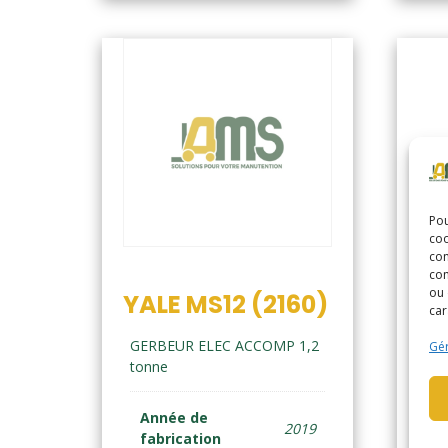
Pou
coo
YA
con
com
(2
ou 
YALE MS12 (2160)
car
GE
GERBEUR ELEC ACCOMP 1,2
Gér
ton
tonne
A
Année de
f
2019
fabrication