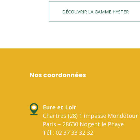
DÉCOUVRIR LA GAMME HYSTER
Nos coordonnées
Eure et Loir
Chartres (28) 1 impasse Mondétour 
Paris – 28630 Nogent le Phaye
Tél : 02 37 33 32 32