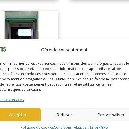
Gérer le consentement
r offrir les meilleures expériences, nous utilisons des technologies telles que l
kies pour stocker et/ou accéder aux informations des appareils. Le fait de
LE MS14IL
sentir à ces technologies nous permettra de traiter des données telles que le
portement de navigation ou les ID uniques sur ce site. Le fait de ne pas consen
159)
de retirer son consentement peut avoir un effet négatif sur certaines
actéristiques et fonctions.
RBEUR ELEC ACCOMP 1,4
er les services
ne
Accepter
Refuser
Personnaliser
nnée de
2019
abrication
Politique de cookies
Conditions relatives à la loi RGPD