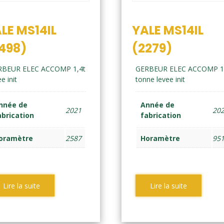
LE MS14IL
YALE MS14IL
498)
(2279)
RBEUR ELEC ACCOMP 1,4t
GERBEUR ELEC ACCOMP 1
e init
tonne levee init
nnée de
Année de
2021
20
abrication
fabrication
oramètre
2587
Horamètre
95
Lire la suite
Lire la suite