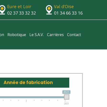
Eure et Loir
Val d’Oise
02 37 33 32 32
01 34 66 33 16
ion
Robotique
Le S.A.V.
Carrières
Contact
Année de fabrication
2021
2021