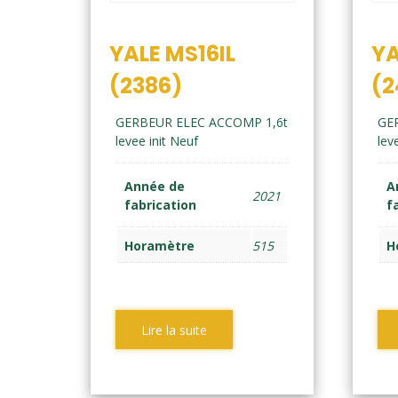
YALE MS16IL
YA
(2386)
(2
GERBEUR ELEC ACCOMP 1,6t
GE
levee init Neuf
leve
Année de
A
2021
fabrication
f
Horamètre
515
H
Lire la suite