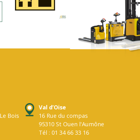
Val d’Oise
Le Bois
16 Rue du compas
95310 St Ouen l'Aumône
Tél : 01 34 66 33 16