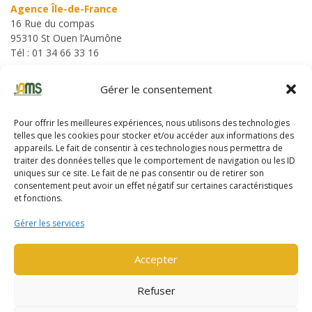
Agence Île-de-France
16 Rue du compas
95310 St Ouen l’Aumône
Tél : 01 34 66 33 16
Gérer le consentement
Pour offrir les meilleures expériences, nous utilisons des technologies
telles que les cookies pour stocker et/ou accéder aux informations des
appareils. Le fait de consentir à ces technologies nous permettra de
Cliquez sur « J’accepte » pour activer
traiter des données telles que le comportement de navigation ou les ID
Google maps
uniques sur ce site. Le fait de ne pas consentir ou de retirer son
Politique de cookies
consentement peut avoir un effet négatif sur certaines caractéristiques
et fonctions.
J’accepte
Gérer les services
Accepter
Refuser