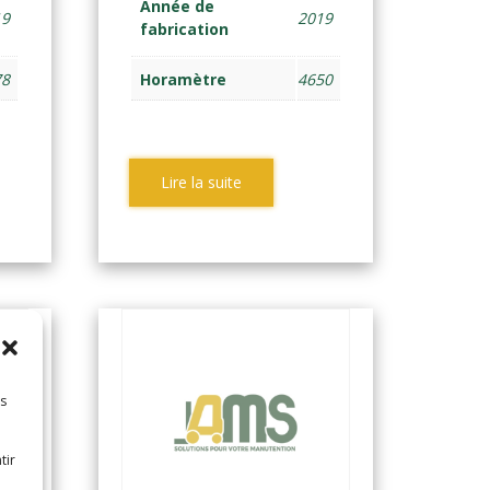
Année de
19
2019
fabrication
78
Horamètre
4650
Lire la suite
es
tir