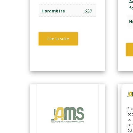
A
f
Horamètre
628
H
Lire la suite
Pou
coo
con
com
ou 