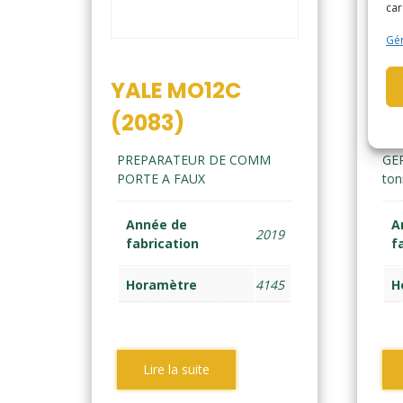
car
Gér
YALE MO12C
YA
(2083)
(1
PREPARATEUR DE COMM
GE
PORTE A FAUX
ton
Année de
A
2019
fabrication
f
Horamètre
4145
H
Lire la suite