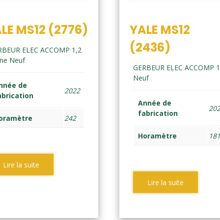
LE MS12 (2776)
YALE MS12
(2436)
RBEUR ELEC ACCOMP 1,2
ne Neuf
GERBEUR ELEC ACCOMP 1
Neuf
nnée de
2022
abrication
Année de
20
fabrication
oramètre
242
Horamètre
18
Lire la suite
Lire la suite