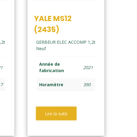
YALE MS12
(2435)
,2t
GERBEUR ELEC ACCOMP 1,2t
Neuf
Année de
21
2021
fabrication
17
Horamètre
390
Lire la suite