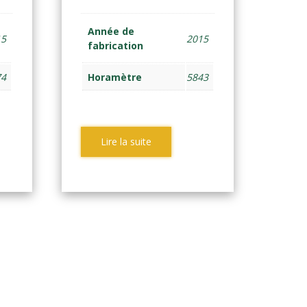
Année de
15
2015
fabrication
74
Horamètre
5843
Lire la suite