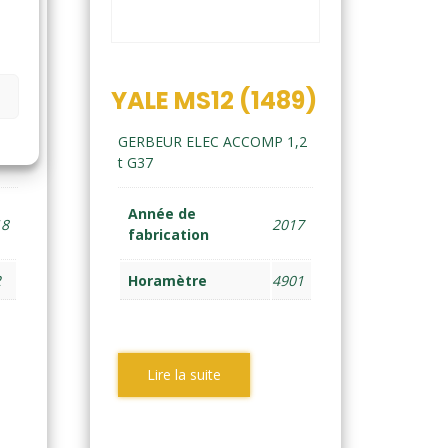
3)
YALE MS12 (1489)
,2
GERBEUR ELEC ACCOMP 1,2
t G37
Année de
18
2017
fabrication
2
Horamètre
4901
Lire la suite