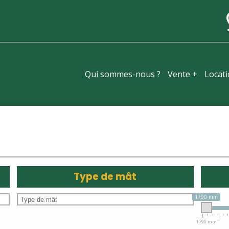
Qui sommes-nous ?
Vente +
Locat
Type de mât
1790 mm
1790 mm