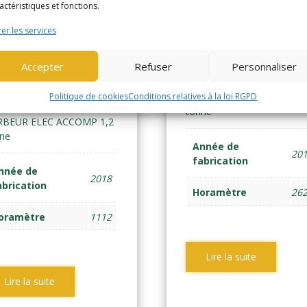
actéristiques et fonctions.
er les services
LE MS12E
YALE MS12 (156
Accepter
Refuser
Personnaliser
601)
Politique de cookies
Conditions relatives à la loi RGPD
GERBEUR ELEC ACCOMP 1
tonne
RBEUR ELEC ACCOMP 1,2
ne
Année de
20
fabrication
nnée de
2018
abrication
Horamètre
26
oramètre
1112
Lire la suite
Lire la suite