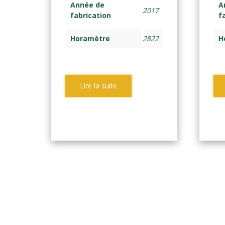
Année de
A
2017
fabrication
f
Horamètre
2822
H
Lire la suite