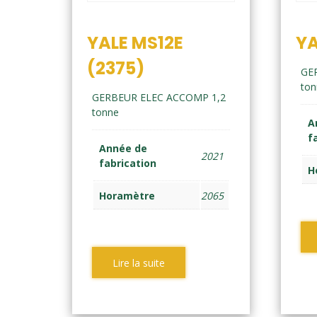
YALE MS12E
YA
(2375)
GE
ton
GERBEUR ELEC ACCOMP 1,2
tonne
A
f
Année de
2021
fabrication
H
Horamètre
2065
Lire la suite