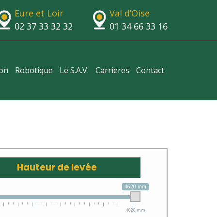
Eure et Loir
Val d’Oise
02 37 33 32 32
01 34 66 33 16
ion
Robotique
Le S.A.V.
Carrières
Contact
Hauteur de levée
4620 mm
4620 mm