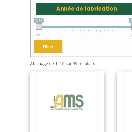
Année de fabrication
2011
2011
Filtrer
Trié
Affichage de 1–16 sur 59 résultats
du
plus
récent
au
plus
ancien