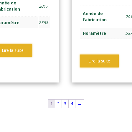
nnée de
2017
abrication
Année de
20
fabrication
oramètre
2368
Horamètre
53
Lire la suite
Lire la suite
1
2
3
4
→