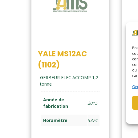
Pou
YALE MS12AC
YA
coo
con
(1102)
(2
com
ou 
car
GERBEUR ELEC ACCOMP 1,2
GE
tonne
ton
Gér
Année de
A
2015
fabrication
f
Horamètre
5374
H