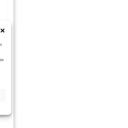
es
tir
,2
09
43