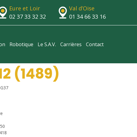
Eure et Loir
Val d’Oise
02 37 33 32 32
01 34 66 33 16
ion
Robotique
Le S.A.V.
Carrières
Contact
2 (1489)
 G37
re
850
1418