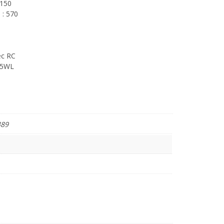
 150
 : 570
ec RC
35WL
489