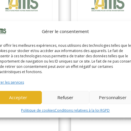
Gérer le consentement
r offrir les meilleures expériences, nous utilisons des technologies telles que l
LE MS12E
STILL EXV12
kies pour stocker et/ou accéder aux informations des appareils. Le fait de
sentir à ces technologies nous permettra de traiter des données telles que le
375)
(2624)
portement de navigation ou les ID uniques sur ce site. Le fait de ne pas consen
de retirer son consentement peut avoir un effet négatif sur certaines
actéristiques et fonctions.
RBEUR ELEC ACCOMP 1,2
GERBEUR ELEC ACCOMP 1
ne
tonne
er les services
nnée de
Année de
Accepter
Refuser
Personnaliser
2021
20
abrication
fabrication
Politique de cookies
Conditions relatives à la loi RGPD
oramètre
2065
Horamètre
26