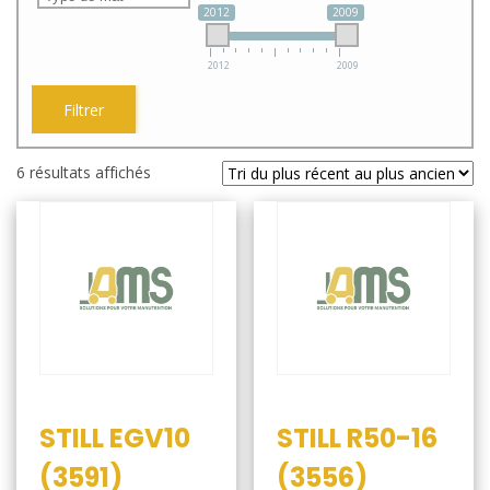
2012
2009
2012
2009
Filtrer
Trié
6 résultats affichés
du
plus
récent
au
plus
ancien
STILL EGV10
STILL R50-16
(3591)
(3556)