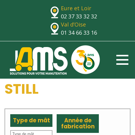
Eure et Loir
02 37 33 32 32
Val d’Oise
01 34 66 33 16
STILL
Type de mât
Année de
fabrication