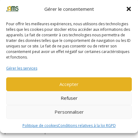
Gérer le consentement
Lire la suite
Lire la suite
Pour offrir les meilleures expériences, nous utilisons des technologies
telles que les cookies pour stocker et/ou accéder aux informations des
appareils. Le fait de consentir à ces technologies nous permettra de
traiter des données telles que le comportement de navigation ou les ID
uniques sur ce site. Le fait de ne pas consentir ou de retirer son
consentement peut avoir un effet négatif sur certaines caractéristiques
et fonctions.
Gérer les services
Accepter
Refuser
Nos partenaires
Personnaliser
AMS s’appuie principalement sur deux grands constructeurs qui
conçoivent et fabriquent des matériels robustes, fiables,
Politique de cookies
Conditions relatives à la loi RGPD
productifs et techniquement aboutis.