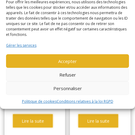
Pour offrir les meilleures expériences, nous utilisons des technologies
telles que les cookies pour stocker et/ou accéder aux informations des
appareils. Le fait de consentir à ces technologies nous permettra de
YALE
HYSTER
traiter des données telles que le comportement de navigation ou les ID
uniques sur ce site. Le fait de ne pas consentir ou de retirer son
ERP20VT
J2.0XNT 642
consentement peut avoir un effet négatif sur certaines caractéristiques
et fonctions.
LWB (1408)
(3395)
Gérer les services
FRONTAL ELEC 3
FRONTAL ELEC 3
ROUES 2 t
ROUES 2 tonnes
Accepter
Année de
Année de
Refuser
2017
2016
fabrication
fabrication
Personnaliser
Horamètre
3114
Horamètre
4242
Politique de cookies
Conditions relatives à la loi RGPD
Lire la suite
Lire la suite