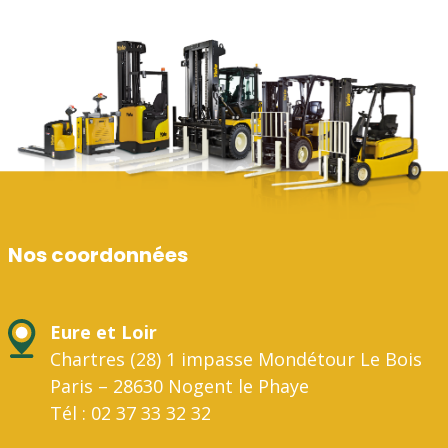
Nos coordonnées
Eure et Loir
Chartres (28) 1 impasse Mondétour Le Bois
Paris – 28630 Nogent le Phaye
Tél : 02 37 33 32 32