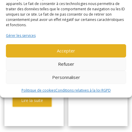
appareils. Le fait de consentir à ces technologies nous permettra de
(579)
ERP16VT
traiter des données telles que le comportement de navigation ou les ID
uniques sur ce site. Le fait de ne pas consentir ou de retirer son
MWB (3288)
consentement peut avoir un effet négatif sur certaines caractéristiques
FRONTAL ELEC 3
et fonctions.
ROUES 1,6 tonne
FRONTAL ELEC 3
Gérer les services
ROUES 1,6 tonne
Année de
2008
fabrication
Accepter
Année de
2019
fabrication
Horamètre
18640
Refuser
Horamètre
3288
Personnaliser
Lire la suite
Politique de cookies
Conditions relatives à la loi RGPD
Lire la suite