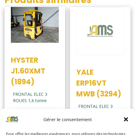
Produits similaires
HYSTER
J1.60XMT
YALE
(1894)
ERP16VT
MWB (3294)
FRONTAL ELEC 3
ROUES 1,6 tonne
FRONTAL ELEC 3
ROUES 1,6 tonne
Année de
2007
Gérer le consentement
fabrication
Année de
2019
fabrication
Pour offrir les meilleures expériences, nous utilisons des technologies