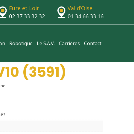
Eure et Loir
Val d’Oise
02 37 33 32 32
01 34 66 33 16
ion
Robotique
Le S.A.V.
Carrières
Contact
V10 (3591)
nne
591