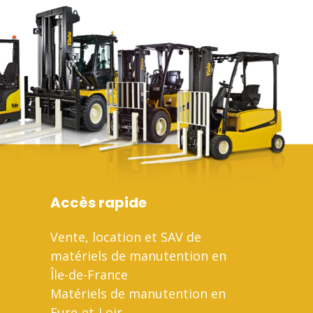
Accès rapide
Vente, location et SAV de
matériels de manutention en
Île-de-France
Matériels de manutention en
Eure-et-Loir