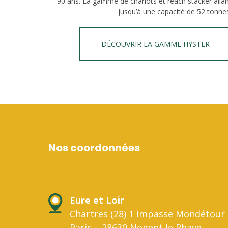
90 ans. La gamme de chariots et reach stacker alla
jusqu’à une capacité de 52 tonne
DÉCOUVRIR LA GAMME HYSTER
Nos coordonnées
Eure et Loir
Chartres (28) 1 impasse Mondétour 
Paris – 28630 Nogent le Phaye