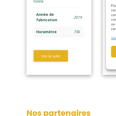
tonne
Ne
Pou
coo
Année de
A
con
2019
com
fabrication
f
ou 
car
Horamètre
736
H
Gér
Lire la suite
Nos partenaires