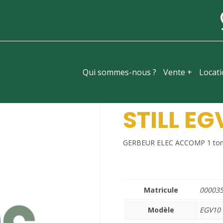
Qui sommes-nous ?
Vente +
Locat
STILL EG
GERBEUR ELEC ACCOMP 1 to
Matricule
00003
Modèle
EGV10