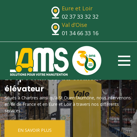
Eure et Loir
02 37 33 32 32
Val d’Oise
01 34 66 33 16
Le spécialiste du chariot
élévateur
Situés à Chartres ainsi qu’à St Ouen l’Aumône, nous intervenons
en Ile de France et en Eure et Loir à travers nos différents
services.
EN SAVOIR PLUS