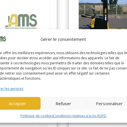
Gérer le consentement
YALE MS16XIL
r offrir les meilleures expériences, nous utilisons des technologies telles que l
kies pour stocker et/ou accéder aux informations des appareils. Le fait de
(2388)
sentir à ces technologies nous permettra de traiter des données telles que le
LE MS14XIL
portement de navigation ou les ID uniques sur ce site. Le fait de ne pas consen
de retirer son consentement peut avoir un effet négatif sur certaines
GERBEUR ELEC PORTE 1,6
387)
actéristiques et fonctions.
levee init Neuf
er les services
RBEUR ELEC PORTE 1,4t
Année de
e init
20
fabrication
Accepter
Refuser
Personnaliser
nnée de
2021
Horamètre
42
abrication
Politique de cookies
Conditions relatives à la loi RGPD