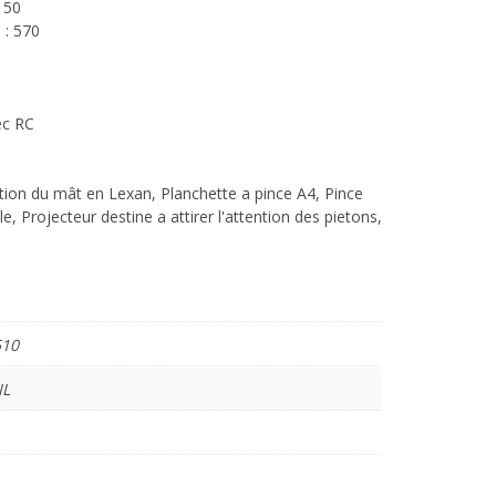
150
 : 570
ec RC
tion du mât en Lexan, Planchette a pince A4, Pince
le, Projecteur destine a attirer l'attention des pietons,
510
IL