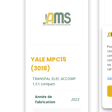
Pou
coo
con
YALE MPC15
YA
com
ou 
(3018)
(2
car
Gér
TRANSPAL ELEC ACCOMP
GE
1,5 t compact
leve
Année de
A
2023
fabrication
f