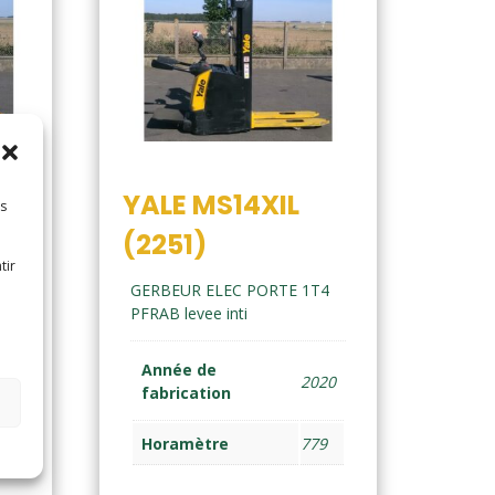
YALE MS14XIL
es
(2251)
tir
t
GERBEUR ELEC PORTE 1T4
PFRAB levee inti
Année de
21
2020
fabrication
5
Horamètre
779