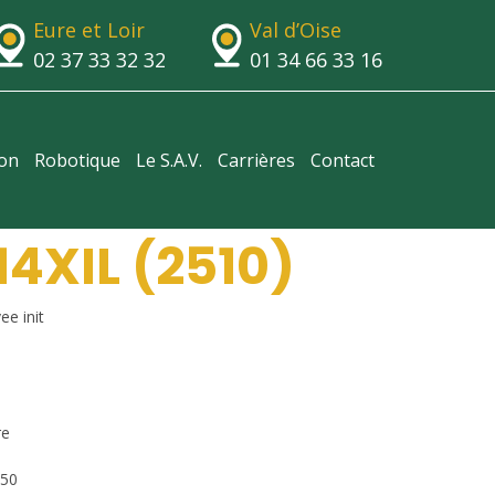
Eure et Loir
Val d’Oise
02 37 33 32 32
01 34 66 33 16
ion
Robotique
Le S.A.V.
Carrières
Contact
4XIL (2510)
e init
re
050