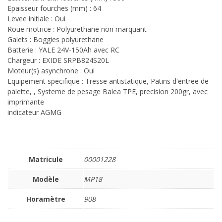
Epaisseur fourches (mm) : 64
Levee initiale : Oui
Roue motrice : Polyurethane non marquant
Galets : Boggies polyurethane
Batterie : YALE 24V-150Ah avec RC
Chargeur : EXIDE SRPB824S20L
Moteur(s) asynchrone : Oui
Equipement specifique : Tresse antistatique, Patins d'entree de
palette, , Systeme de pesage Balea TPE, precision 200gr, avec
imprimante
indicateur AGMG
Matricule
00001228
Modèle
MP18
Horamètre
908