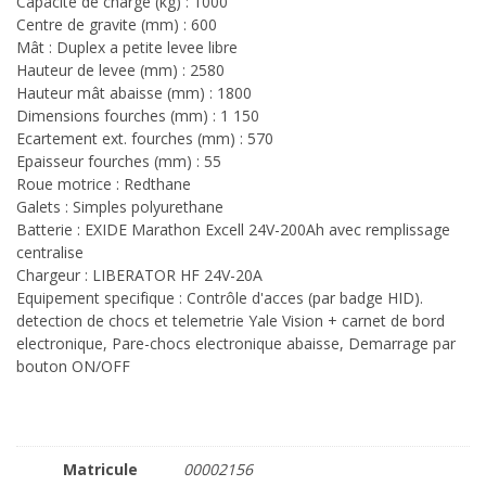
Capacité de charge (kg) : 1000
Centre de gravite (mm) : 600
Mât : Duplex a petite levee libre
Hauteur de levee (mm) : 2580
Hauteur mât abaisse (mm) : 1800
Dimensions fourches (mm) : 1 150
Ecartement ext. fourches (mm) : 570
Epaisseur fourches (mm) : 55
Roue motrice : Redthane
Galets : Simples polyurethane
Batterie : EXIDE Marathon Excell 24V-200Ah avec remplissage
centralise
Chargeur : LIBERATOR HF 24V-20A
Equipement specifique : Contrôle d'acces (par badge HID).
detection de chocs et telemetrie Yale Vision + carnet de bord
electronique, Pare-chocs electronique abaisse, Demarrage par
bouton ON/OFF
Matricule
00002156