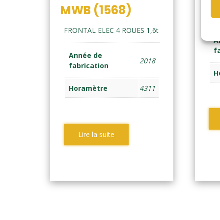
FR
MWB (1568)
ton
FRONTAL ELEC 4 ROUES 1,6t
A
f
Année de
2018
fabrication
H
Horamètre
4311
Lire la suite