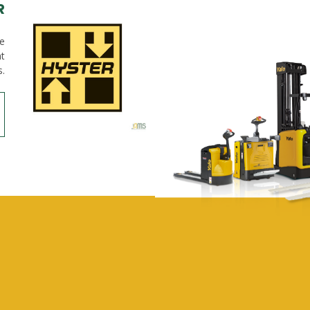
R
de
nt
s.