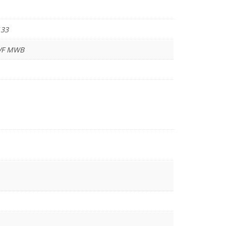
133
VF MWB