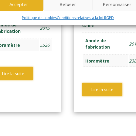
ONTAL ELEC 4 ROUES 1,6
Accepter
Refuser
MWB (2132)
Personnaliser
ne
Politique de cookies
Conditions relatives à la loi RGPD
FRONTAL ELEC 4 ROUES 1
nnée de
tonne
2015
abrication
Année de
20
oramètre
5526
fabrication
Horamètre
23
Lire la suite
Lire la suite