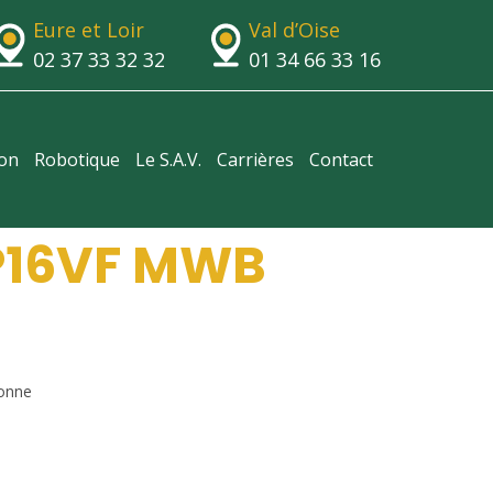
Eure et Loir
Val d’Oise
02 37 33 32 32
01 34 66 33 16
ion
Robotique
Le S.A.V.
Carrières
Contact
P16VF MWB
onne