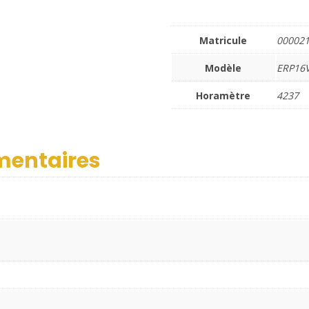
Matricule
00002
Modèle
ERP16
Horamètre
4237
mentaires