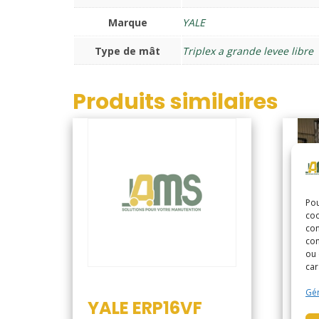
Marque
YALE
Type de mât
Triplex a grande levee libre
Produits similaires
Pou
coo
con
com
ou 
YA
car
MW
Gér
YALE ERP16VF