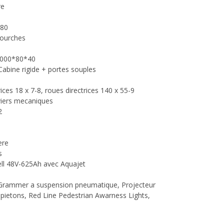
re
180
fourches
 000*80*40
Cabine rigide + portes souples
ces 18 x 7-8, roues directrices 140 x 55-9
iers mecaniques
2
ere
s
ell 48V-625Ah avec Aquajet
 Grammer a suspension pneumatique, Projecteur
es pietons, Red Line Pedestrian Awarness Lights,