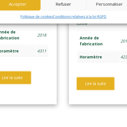
B (1568)
Accepter
Refuser
MWB (2133)
Personnaliser
Politique de cookies
Conditions relatives à la loi RGPD
NTAL ELEC 4 ROUES 1,6t
FRONTAL ELEC 4 ROUES 1
tonne
nnée de
2018
abrication
Année de
20
fabrication
oramètre
4311
Horamètre
42
Lire la suite
Lire la suite