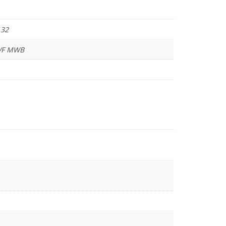
132
VF MWB