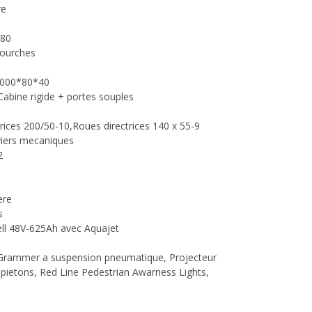
re
180
fourches
 000*80*40
Cabine rigide + portes souples
ices 200/50-10,Roues directrices 140 x 55-9
iers mecaniques
2
ere
s
ell 48V-625Ah avec Aquajet
 Grammer a suspension pneumatique, Projecteur
es pietons, Red Line Pedestrian Awarness Lights,