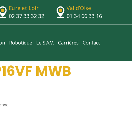
Eure et Loir
Val d’Oise
02 37 33 32 32
01 34 66 33 16
ion
Robotique
Le S.A.V.
Carrières
Contact
P16VF MWB
onne