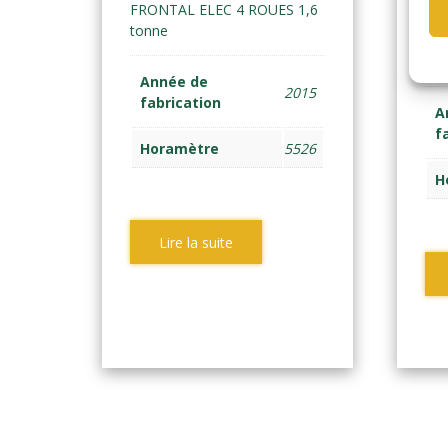
FRONTAL ELEC 4 ROUES 1,6
MW
tonne
FRO
Année de
2015
fabrication
A
f
Horamètre
5526
H
Lire la suite