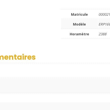
Matricule
00002
Modèle
ERP16
Horamètre
2388
mentaires