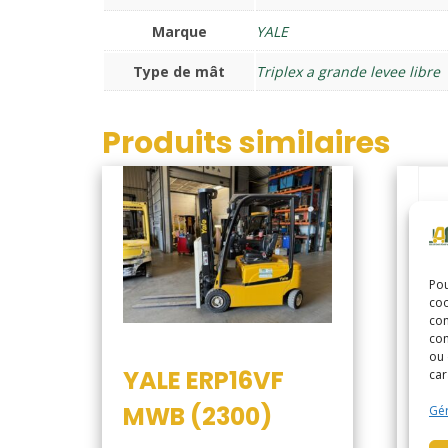
Marque
YALE
Type de mât
Triplex a grande levee libre
Produits similaires
Pou
coo
con
com
ou 
YALE ERP16VF
car
MWB (2300)
Gér
YA