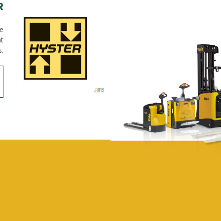
R
de
nt
s.