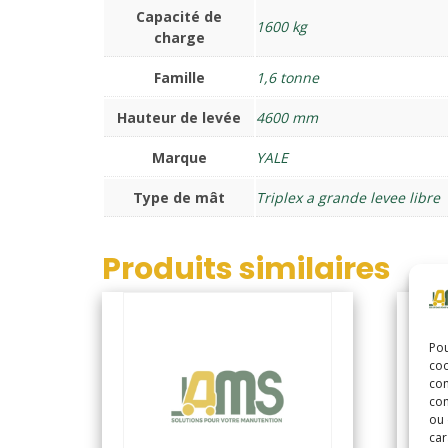
Capacité de
1600 kg
charge
Famille
1,6 tonne
Hauteur de levée
4600 mm
Marque
YALE
Type de mât
Triplex a grande levee libre
Produits similaires
Pou
coo
con
com
ou 
car