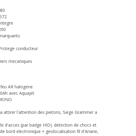
080
1572
integre
200
 marquants
 Protege conducteur
iers mecaniques
1 feu AR halogene
00Ah avec Aquajet
A MONO
a attirer l'attention des pietons, Siege Grammer a
le d'acces (par badge HID). detection de chocs et
de bord electronique + geolocalisation fil d'Ariane,