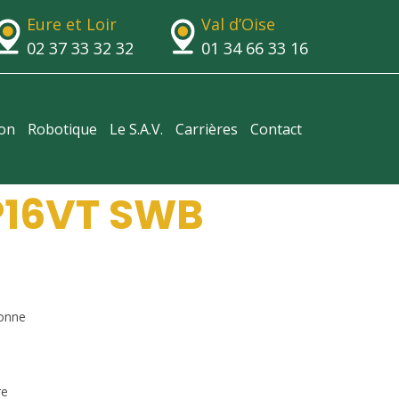
Eure et Loir
Val d’Oise
02 37 33 32 32
01 34 66 33 16
ion
Robotique
Le S.A.V.
Carrières
Contact
P16VT SWB
onne
re