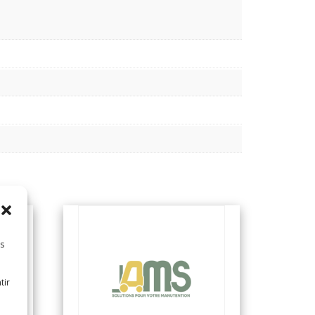
es
tir