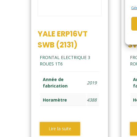
Gér
YALE ERP16VT
YA
SWB (2131)
SW
FRONTAL ELECTRIQUE 3
FR
ROUES 1T6
RO
Année de
A
2019
fabrication
f
Horamètre
4388
H
Lire la suite