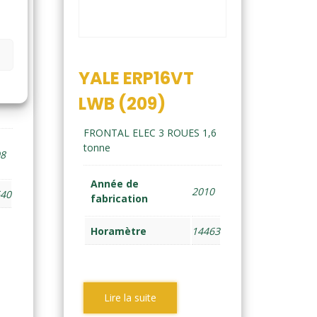
YALE ERP16VT
,6
LWB (209)
FRONTAL ELEC 3 ROUES 1,6
tonne
08
Année de
2010
640
fabrication
Horamètre
14463
Lire la suite