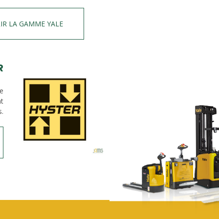
IR LA GAMME YALE
R
de
nt
s.