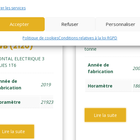
er les services
YALE ERP16ATF
Accepter
Refuser
Personnaliser
(579)
LE ERP16VT
Politique de cookies
Conditions relatives à la loi RGPD
FRONTAL ELEC 3 ROUES 1
B (2120)
tonne
ONTAL ELECTRIQUE 3
Année de
UES 1T6
20
fabrication
nnée de
2019
Horamètre
18
abrication
oramètre
21923
Lire la suite
Lire la suite