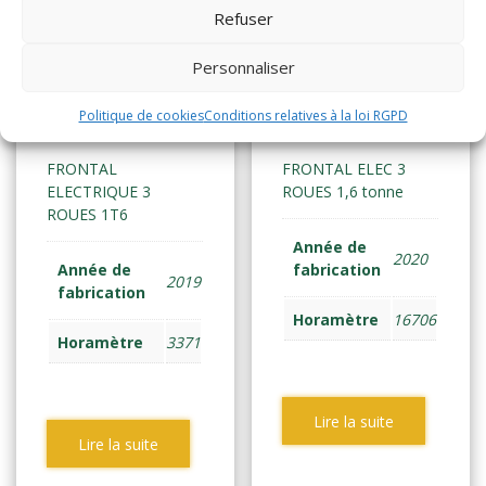
Refuser
YALE
YALE
Personnaliser
ERP16VT
ERP16VT
SWB (2152)
Politique de cookies
Conditions relatives à la loi RGPD
(2207)
FRONTAL
FRONTAL ELEC 3
ELECTRIQUE 3
ROUES 1,6 tonne
ROUES 1T6
Année de
2020
Année de
fabrication
2019
fabrication
Horamètre
16706
Horamètre
3371
Lire la suite
Lire la suite