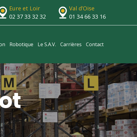
Eure et Loir
Val d’Oise
02 37 33 32 32
01 34 66 33 16
ion
Robotique
Le S.A.V.
Carrières
Contact
ot