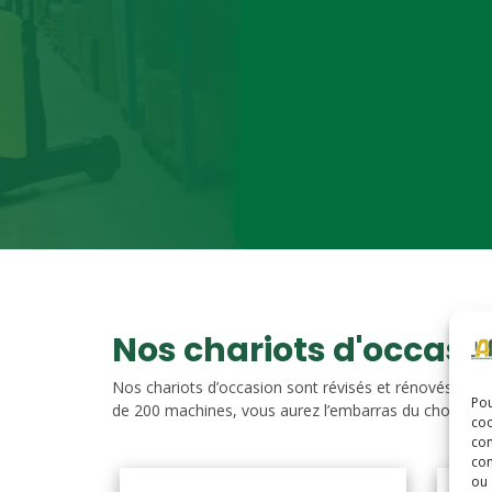
Nos chariots d'occasi
Nos chariots d’occasion sont révisés et rénovés. Vou
Pou
de 200 machines, vous aurez l’embarras du choix. Nos c
coo
con
com
ou 