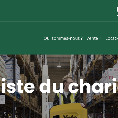
Qui sommes-nous ?
Vente +
Locat
iste du chari