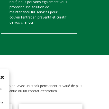
neuf, nous pouvons également vous
proposer une solution de
maintenance full services pour
couvrir l’entretien préventif et curatif
de vos chariots.
d’occasion. Avec un stock permanent et varié de plus
es
ne garantie ou un contrat d’entretien.
tir