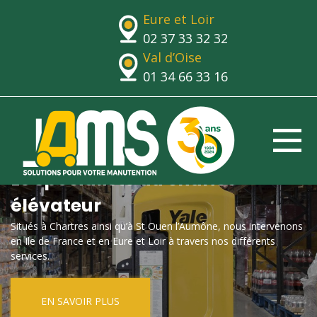
Eure et Loir
02 37 33 32 32
Val d’Oise
01 34 66 33 16
Le spécialiste du chariot
élévateur
Situés à Chartres ainsi qu’à St Ouen l’Aumône, nous intervenons
en Ile de France et en Eure et Loir à travers nos différents
services.
EN SAVOIR PLUS