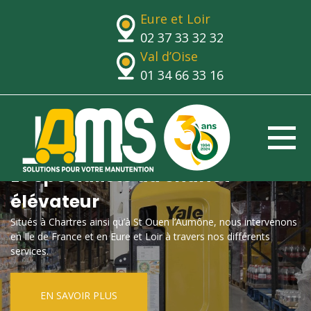
Eure et Loir
02 37 33 32 32
Val d’Oise
01 34 66 33 16
Le spécialiste du chariot
élévateur
Situés à Chartres ainsi qu’à St Ouen l’Aumône, nous intervenons
en Ile de France et en Eure et Loir à travers nos différents
services.
EN SAVOIR PLUS