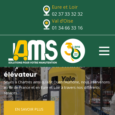
Eure et Loir
02 37 33 32 32
Val d’Oise
01 34 66 33 16
Le spécialiste du chariot
élévateur
Situés à Chartres ainsi qu’à St Ouen l’Aumône, nous intervenons
en Ile de France et en Eure et Loir à travers nos différents
services.
EN SAVOIR PLUS