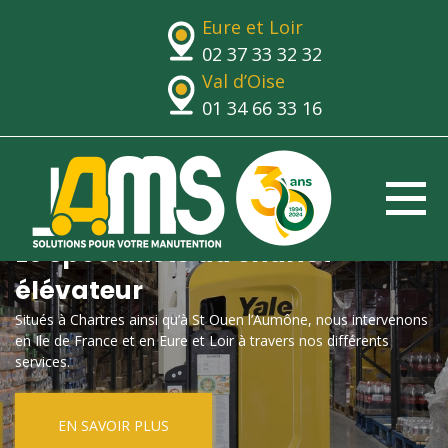
Eure et Loir
02 37 33 32 32
Val d’Oise
01 34 66 33 16
Le spécialiste du chariot
élévateur
Situés à Chartres ainsi qu’à St Ouen l’Aumône, nous intervenons
en Ile de France et en Eure et Loir à travers nos différents
services.
EN SAVOIR PLUS