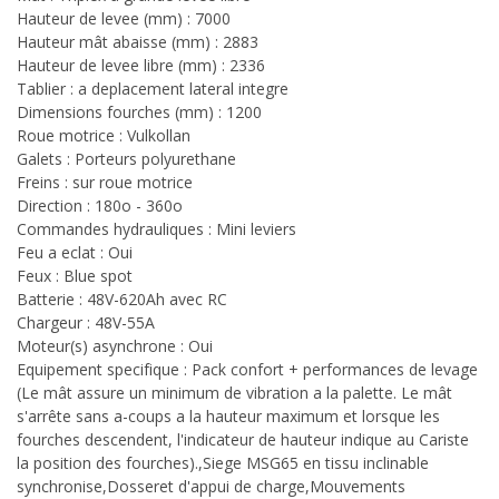
Hauteur de levee (mm) : 7000
Hauteur mât abaisse (mm) : 2883
Hauteur de levee libre (mm) : 2336
Tablier : a deplacement lateral integre
Dimensions fourches (mm) : 1200
Roue motrice : Vulkollan
Galets : Porteurs polyurethane
Freins : sur roue motrice
Direction : 180o - 360o
Commandes hydrauliques : Mini leviers
Feu a eclat : Oui
Feux : Blue spot
Batterie : 48V-620Ah avec RC
Chargeur : 48V-55A
Moteur(s) asynchrone : Oui
Equipement specifique : Pack confort + performances de levage
(Le mât assure un minimum de vibration a la palette. Le mât
s'arrête sans a-coups a la hauteur maximum et lorsque les
fourches descendent, l'indicateur de hauteur indique au Cariste
la position des fourches).,Siege MSG65 en tissu inclinable
synchronise,Dosseret d'appui de charge,Mouvements