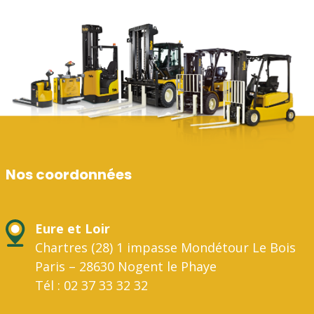
Nos coordonnées
Eure et Loir
Chartres (28) 1 impasse Mondétour Le Bois
Paris – 28630 Nogent le Phaye
Tél : 02 37 33 32 32