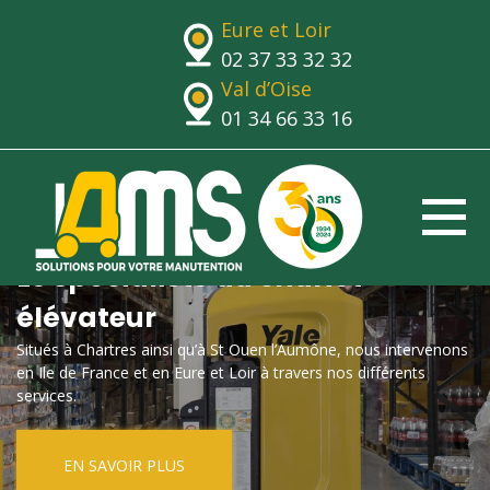
Eure et Loir
02 37 33 32 32
Val d’Oise
01 34 66 33 16
Le spécialiste du chariot
élévateur
Situés à Chartres ainsi qu’à St Ouen l’Aumône, nous intervenons
en Ile de France et en Eure et Loir à travers nos différents
services.
EN SAVOIR PLUS