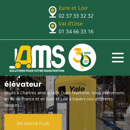
Eure et Loir
02 37 33 32 32
Val d’Oise
01 34 66 33 16
Le spécialiste du chariot
élévateur
Situés à Chartres ainsi qu’à St Ouen l’Aumône, nous intervenons
en Ile de France et en Eure et Loir à travers nos différents
services.
EN SAVOIR PLUS