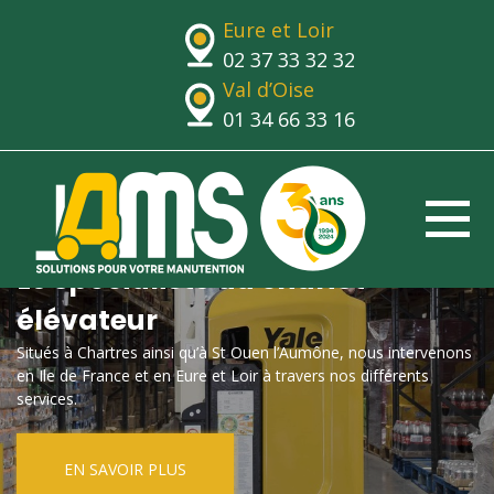
Eure et Loir
02 37 33 32 32
Val d’Oise
01 34 66 33 16
Le spécialiste du chariot
élévateur
Situés à Chartres ainsi qu’à St Ouen l’Aumône, nous intervenons
en Ile de France et en Eure et Loir à travers nos différents
services.
EN SAVOIR PLUS