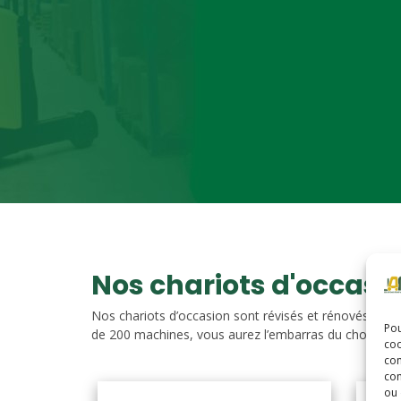
Nos chariots d'occasi
Nos chariots d’occasion sont révisés et rénovés. Vou
Pou
de 200 machines, vous aurez l’embarras du choix. Nos c
coo
con
com
ou 