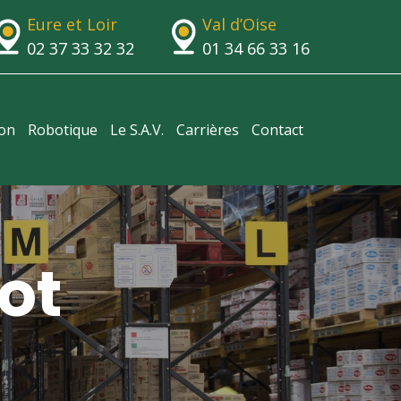
Eure et Loir
Val d’Oise
02 37 33 32 32
01 34 66 33 16
ion
Robotique
Le S.A.V.
Carrières
Contact
ot