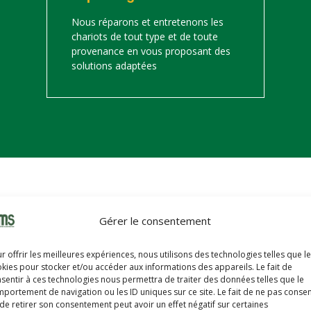
Nous réparons et entretenons les
chariots de tout type et de toute
provenance en vous proposant des
solutions adaptées
on
Gérer le consentement
s trouverez ci-dessous notre catalogue de matériels de manutention 
r offrir les meilleures expériences, nous utilisons des technologies telles que l
hariots sont révisés, reconditionnés, repeints, prêts à partir avec u
kies pour stocker et/ou accéder aux informations des appareils. Le fait de
sentir à ces technologies nous permettra de traiter des données telles que le
portement de navigation ou les ID uniques sur ce site. Le fait de ne pas consen
de retirer son consentement peut avoir un effet négatif sur certaines