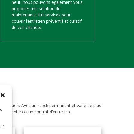
neuf, nous pouvons également vous
proposer une solution de
maintenance full services pour
couvrir l’entretien préventif et curatif
de vos chariots.
d’occasion. Avec un stock permanent et varié de plus
es
ne garantie ou un contrat d’entretien.
tir