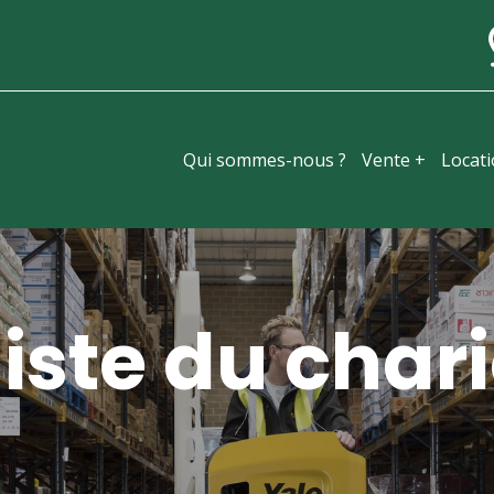
Qui sommes-nous ?
Vente +
Locat
iste du chari