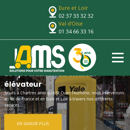
Eure et Loir
02 37 33 32 32
Val d’Oise
01 34 66 33 16
Le spécialiste du chariot
élévateur
Situés à Chartres ainsi qu’à St Ouen l’Aumône, nous intervenons
en Ile de France et en Eure et Loir à travers nos différents
services.
EN SAVOIR PLUS