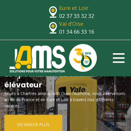
Eure et Loir
02 37 33 32 32
Val d’Oise
01 34 66 33 16
Le spécialiste du chariot
élévateur
Situés à Chartres ainsi qu’à St Ouen l’Aumône, nous intervenons
en Ile de France et en Eure et Loir à travers nos différents
services.
EN SAVOIR PLUS