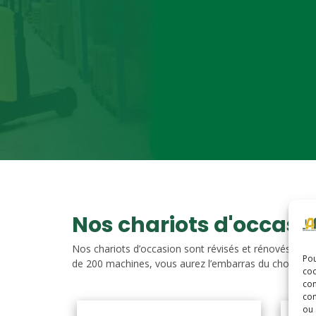
Nos chariots d'occasi
Nos chariots d’occasion sont révisés et rénovés. Vou
Pou
de 200 machines, vous aurez l’embarras du choix. Nos c
coo
con
com
ou 