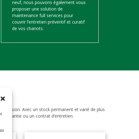
neuf, nous pouvons également vous
proposer une solution de
maintenance full services pour
couvrir l’entretien préventif et curatif
de vos chariots.
d’occasion. Avec un stock permanent et varié de plus
es
ne garantie ou un contrat d’entretien.
tir