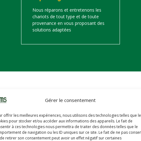
Nous réparons et entretenons les
chariots de tout type et de toute
provenance en vous proposant des
solutions adaptées
on
Gérer le consentement
s trouverez ci-dessous notre catalogue de matériels de manutention 
r offrir les meilleures expériences, nous utilisons des technologies telles que l
hariots sont révisés, reconditionnés, repeints, prêts à partir avec u
kies pour stocker et/ou accéder aux informations des appareils. Le fait de
sentir à ces technologies nous permettra de traiter des données telles que le
portement de navigation ou les ID uniques sur ce site. Le fait de ne pas consen
de retirer son consentement peut avoir un effet négatif sur certaines