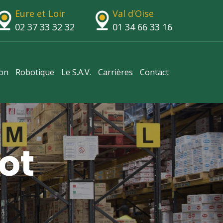
Eure et Loir
Val d’Oise
02 37 33 32 32
01 34 66 33 16
ion
Robotique
Le S.A.V.
Carrières
Contact
ot