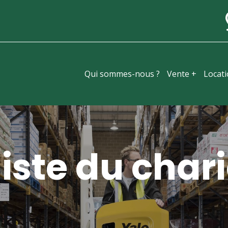
Qui sommes-nous ?
Vente +
Locat
iste du chari