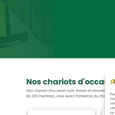
Nos chariots d'occasi
Nos chariots d’occasion sont révisés et rénovés. Vou
Pou
de 200 machines, vous aurez l’embarras du choix. Nos c
coo
con
com
ou 