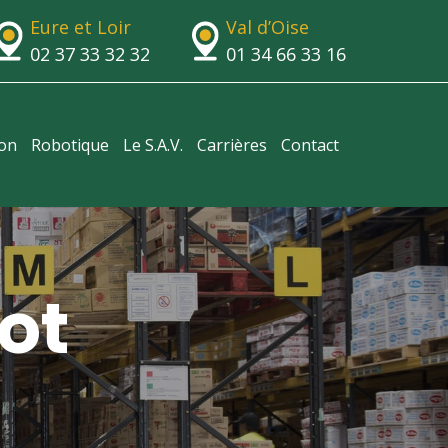
Eure et Loir
Val d’Oise
02 37 33 32 32
01 34 66 33 16
ion
Robotique
Le S.A.V.
Carrières
Contact
ot