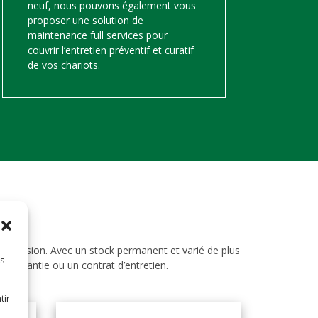
neuf, nous pouvons également vous
proposer une solution de
maintenance full services pour
couvrir l’entretien préventif et curatif
de vos chariots.
d’occasion. Avec un stock permanent et varié de plus
es
ne garantie ou un contrat d’entretien.
tir