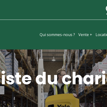
Qui sommes-nous ?
Vente +
Locat
iste du chari