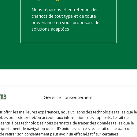
Nous réparons et entretenons les
chariots de tout type et de toute
provenance en vous proposant des
solutions adaptées
on
Gérer le consentement
s trouverez ci-dessous notre catalogue de matériels de manutention 
r offrir les meilleures expériences, nous utilisons des technologies telles que l
hariots sont révisés, reconditionnés, repeints, prêts à partir avec u
kies pour stocker et/ou accéder aux informations des appareils. Le fait de
sentir à ces technologies nous permettra de traiter des données telles que le
portement de navigation ou les ID uniques sur ce site. Le fait de ne pas consen
de retirer son consentement peut avoir un effet négatif sur certaines