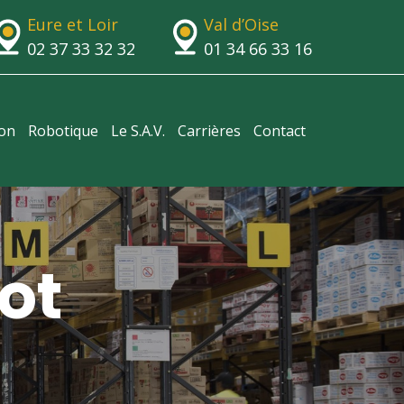
Eure et Loir
Val d’Oise
02 37 33 32 32
01 34 66 33 16
ion
Robotique
Le S.A.V.
Carrières
Contact
ot