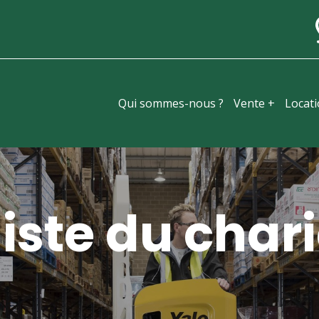
Qui sommes-nous ?
Vente +
Locat
iste du chari