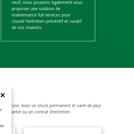
neuf, nous pouvons également vous
proposer une solution de
maintenance full services pour
couvrir l’entretien préventif et curatif
de vos chariots.
d’occasion. Avec un stock permanent et varié de plus
es
ne garantie ou un contrat d’entretien.
tir