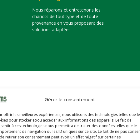
Nous réparons et entretenons les
chariots de tout type et de toute
provenance en vous proposant des
solutions adaptées
on
Gérer le consentement
s trouverez ci-dessous notre catalogue de matériels de manutention 
r offrir les meilleures expériences, nous utilisons des technologies telles que l
hariots sont révisés, reconditionnés, repeints, prêts à partir avec u
kies pour stocker et/ou accéder aux informations des appareils. Le fait de
sentir à ces technologies nous permettra de traiter des données telles que le
portement de navigation ou les ID uniques sur ce site. Le fait de ne pas consen
de retirer son consentement peut avoir un effet négatif sur certaines