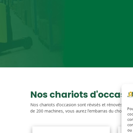
Nos chariots d'occasi
Nos chariots d’occasion sont révisés et rénovés. Vou
Pou
de 200 machines, vous aurez l’embarras du choix. Nos c
coo
con
com
ou 