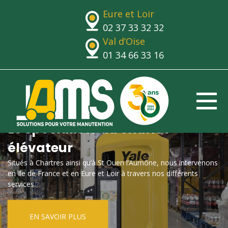
Eure et Loir
02 37 33 32 32
Val d’Oise
01 34 66 33 16
Le spécialiste du chariot
élévateur
Situés à Chartres ainsi qu’à St Ouen l’Aumône, nous intervenons
en Ile de France et en Eure et Loir à travers nos différents
services.
EN SAVOIR PLUS