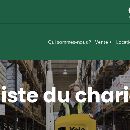
Qui sommes-nous ?
Vente +
Locat
iste du chari