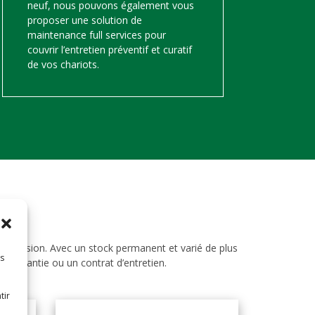
neuf, nous pouvons également vous
proposer une solution de
maintenance full services pour
couvrir l’entretien préventif et curatif
de vos chariots.
d’occasion. Avec un stock permanent et varié de plus
es
ne garantie ou un contrat d’entretien.
tir