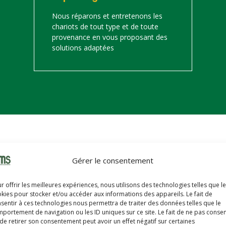
Nous réparons et entretenons les
chariots de tout type et de toute
provenance en vous proposant des
solutions adaptées
on
Gérer le consentement
s trouverez ci-dessous notre catalogue de matériels de manutention 
r offrir les meilleures expériences, nous utilisons des technologies telles que l
hariots sont révisés, reconditionnés, repeints, prêts à partir avec u
kies pour stocker et/ou accéder aux informations des appareils. Le fait de
sentir à ces technologies nous permettra de traiter des données telles que le
portement de navigation ou les ID uniques sur ce site. Le fait de ne pas consen
de retirer son consentement peut avoir un effet négatif sur certaines