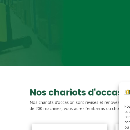
Nos chariots d'occasi
Nos chariots d’occasion sont révisés et rénovés. Vou
Pou
de 200 machines, vous aurez l’embarras du choix. Nos c
coo
con
com
ou 