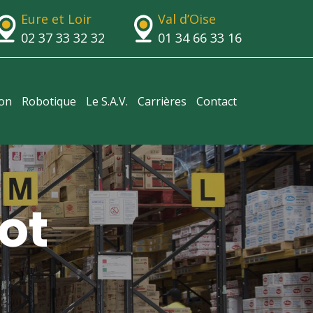
Eure et Loir
Val d’Oise
02 37 33 32 32
01 34 66 33 16
ion
Robotique
Le S.A.V.
Carrières
Contact
ot