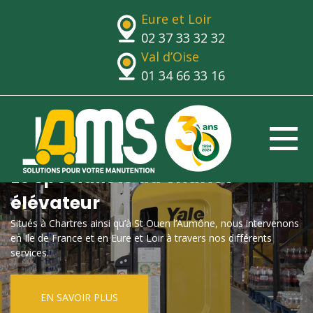
Eure et Loir
02 37 33 32 32
Val d’Oise
01 34 66 33 16
Le spécialiste du chariot
élévateur
Situés à Chartres ainsi qu’à St Ouen l’Aumône, nous intervenons
en Ile de France et en Eure et Loir à travers nos différents
services.
EN SAVOIR PLUS