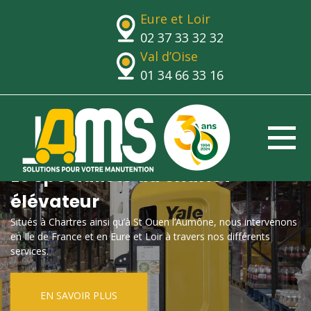
Eure et Loir
02 37 33 32 32
Val d’Oise
01 34 66 33 16
Le spécialiste du chariot
élévateur
Situés à Chartres ainsi qu’à St Ouen l’Aumône, nous intervenons
en Ile de France et en Eure et Loir à travers nos différents
services.
EN SAVOIR PLUS