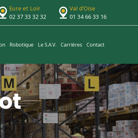
Eure et Loir
Val d’Oise
02 37 33 32 32
01 34 66 33 16
ion
Robotique
Le S.A.V.
Carrières
Contact
ot