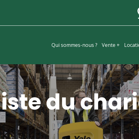
Qui sommes-nous ?
Vente +
Locat
iste du chari