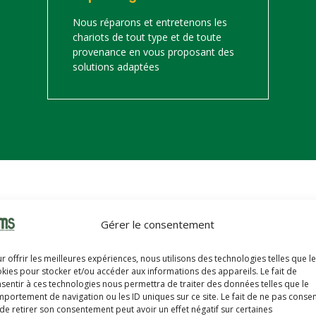
Nous réparons et entretenons les
chariots de tout type et de toute
provenance en vous proposant des
solutions adaptées
on
Gérer le consentement
s trouverez ci-dessous notre catalogue de matériels de manutention 
r offrir les meilleures expériences, nous utilisons des technologies telles que l
hariots sont révisés, reconditionnés, repeints, prêts à partir avec u
kies pour stocker et/ou accéder aux informations des appareils. Le fait de
sentir à ces technologies nous permettra de traiter des données telles que le
portement de navigation ou les ID uniques sur ce site. Le fait de ne pas consen
de retirer son consentement peut avoir un effet négatif sur certaines