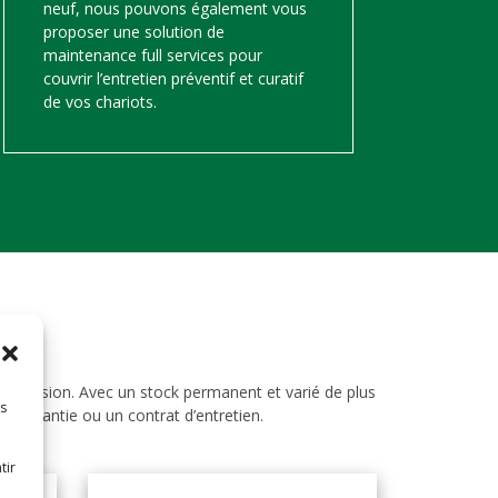
neuf, nous pouvons également vous
proposer une solution de
maintenance full services pour
couvrir l’entretien préventif et curatif
de vos chariots.
d’occasion. Avec un stock permanent et varié de plus
es
ne garantie ou un contrat d’entretien.
tir