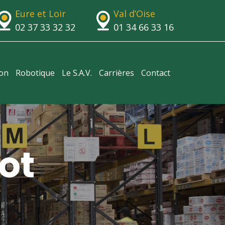
Eure et Loir
Val d’Oise
02 37 33 32 32
01 34 66 33 16
ion
Robotique
Le S.A.V.
Carrières
Contact
ot