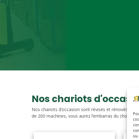
Nos chariots d'occasi
Nos chariots d’occasion sont révisés et rénovés. Vou
Pou
de 200 machines, vous aurez l’embarras du choix. Nos c
coo
con
com
ou 