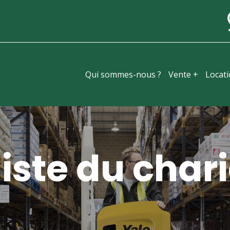
Qui sommes-nous ?
Vente +
Locat
iste du chari