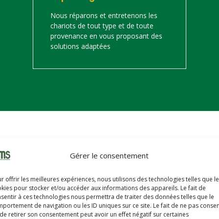
Nous réparons et entretenons les
chariots de tout type et de toute
provenance en vous proposant des
solutions adaptées
on
Gérer le consentement
s trouverez ci-dessous notre catalogue de matériels de manutention 
r offrir les meilleures expériences, nous utilisons des technologies telles que l
hariots sont révisés, reconditionnés, repeints, prêts à partir avec u
kies pour stocker et/ou accéder aux informations des appareils. Le fait de
sentir à ces technologies nous permettra de traiter des données telles que le
portement de navigation ou les ID uniques sur ce site. Le fait de ne pas consen
de retirer son consentement peut avoir un effet négatif sur certaines