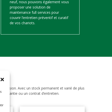
neuf, nous pouvons également vous
proposer une solution de
maintenance full services pour
couvrir l’entretien préventif et curatif
de vos chariots.
d’occasion. Avec un stock permanent et varié de plus
es
ne garantie ou un contrat d’entretien.
tir