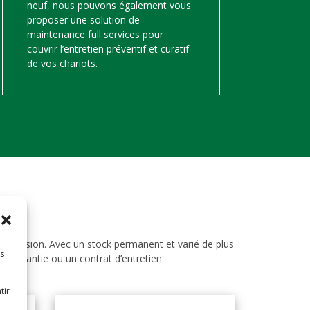
neuf, nous pouvons également vous
proposer une solution de
maintenance full services pour
couvrir l’entretien préventif et curatif
de vos chariots.
d’occasion. Avec un stock permanent et varié de plus
es
ne garantie ou un contrat d’entretien.
tir