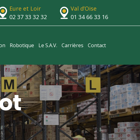
Eure et Loir
Val d’Oise
02 37 33 32 32
01 34 66 33 16
ion
Robotique
Le S.A.V.
Carrières
Contact
ot