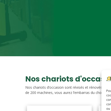
Nos chariots d'occasi
Nos chariots d’occasion sont révisés et rénovés. Vou
Pou
de 200 machines, vous aurez l’embarras du choix. Nos c
coo
con
com
ou 