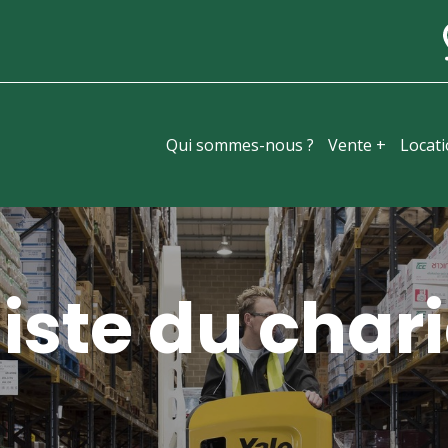
Qui sommes-nous ?
Vente +
Locat
iste du chari