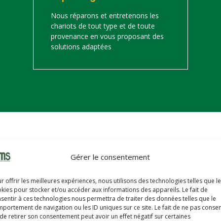
Nous réparons et entretenons les
chariots de tout type et de toute
provenance en vous proposant des
solutions adaptées
on
Gérer le consentement
s trouverez ci-dessous notre catalogue de matériels de manutention 
r offrir les meilleures expériences, nous utilisons des technologies telles que l
hariots sont révisés, reconditionnés, repeints, prêts à partir avec u
kies pour stocker et/ou accéder aux informations des appareils. Le fait de
sentir à ces technologies nous permettra de traiter des données telles que le
portement de navigation ou les ID uniques sur ce site. Le fait de ne pas consen
de retirer son consentement peut avoir un effet négatif sur certaines