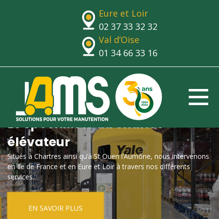
Eure et Loir
02 37 33 32 32
Val d’Oise
01 34 66 33 16
Le spécialiste du chariot
élévateur
Situés à Chartres ainsi qu’à St Ouen l’Aumône, nous intervenons
en Ile de France et en Eure et Loir à travers nos différents
services.
EN SAVOIR PLUS