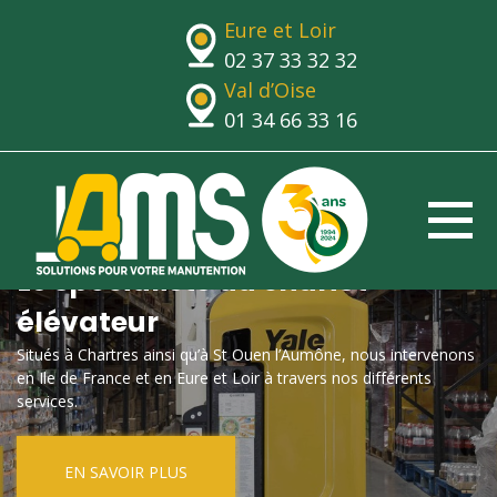
Eure et Loir
02 37 33 32 32
Val d’Oise
01 34 66 33 16
Le spécialiste du chariot
élévateur
Situés à Chartres ainsi qu’à St Ouen l’Aumône, nous intervenons
en Ile de France et en Eure et Loir à travers nos différents
services.
EN SAVOIR PLUS