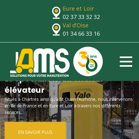
Eure et Loir
02 37 33 32 32
Val d’Oise
01 34 66 33 16
Le spécialiste du chariot
élévateur
Situés à Chartres ainsi qu’à St Ouen l’Aumône, nous intervenons
en Ile de France et en Eure et Loir à travers nos différents
services.
EN SAVOIR PLUS