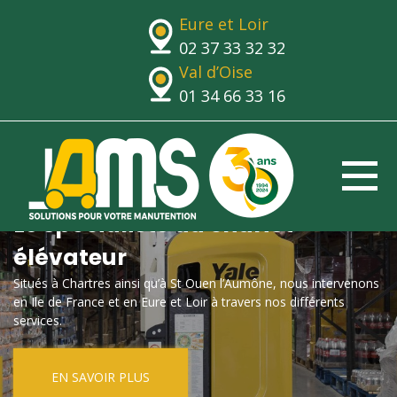
Eure et Loir
02 37 33 32 32
Val d’Oise
01 34 66 33 16
Le spécialiste du chariot
élévateur
Situés à Chartres ainsi qu’à St Ouen l’Aumône, nous intervenons
en Ile de France et en Eure et Loir à travers nos différents
services.
EN SAVOIR PLUS