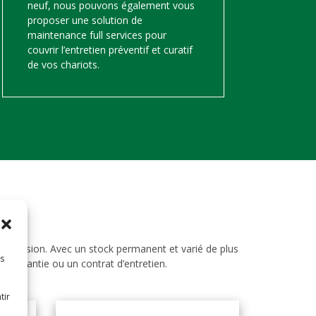
neuf, nous pouvons également vous
proposer une solution de
maintenance full services pour
couvrir l’entretien préventif et curatif
de vos chariots.
d’occasion. Avec un stock permanent et varié de plus
es
ne garantie ou un contrat d’entretien.
tir