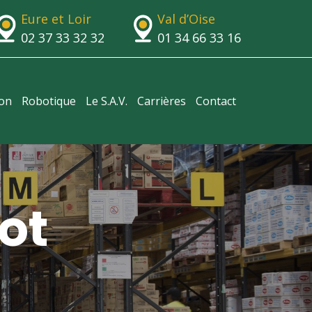
Eure et Loir
Val d’Oise
02 37 33 32 32
01 34 66 33 16
ion
Robotique
Le S.A.V.
Carrières
Contact
ot