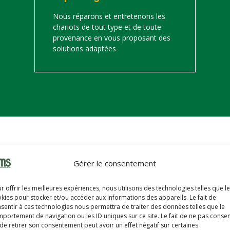
Nous réparons et entretenons les
chariots de tout type et de toute
provenance en vous proposant des
solutions adaptées
on
Gérer le consentement
s trouverez ci-dessous notre catalogue de matériels de manutention 
r offrir les meilleures expériences, nous utilisons des technologies telles que l
hariots sont révisés, reconditionnés, repeints, prêts à partir avec u
kies pour stocker et/ou accéder aux informations des appareils. Le fait de
sentir à ces technologies nous permettra de traiter des données telles que le
portement de navigation ou les ID uniques sur ce site. Le fait de ne pas consen
de retirer son consentement peut avoir un effet négatif sur certaines