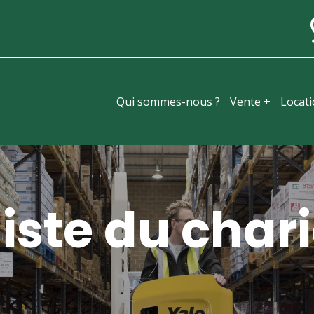
Qui sommes-nous ?
Vente +
Locat
iste du chari