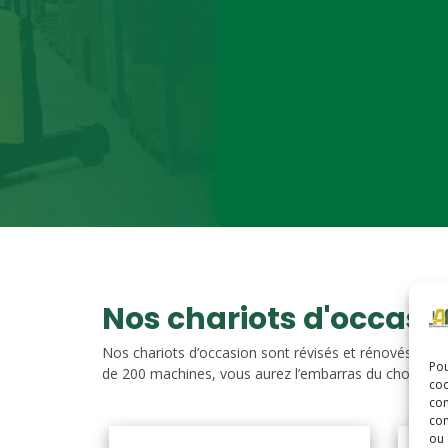
Nos chariots d'occasi
Nos chariots d’occasion sont révisés et rénovés. Vou
Pou
de 200 machines, vous aurez l’embarras du choix. Nos c
coo
con
com
ou 