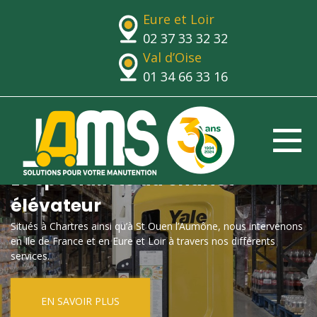
Eure et Loir
02 37 33 32 32
Val d’Oise
01 34 66 33 16
Le spécialiste du chariot
élévateur
Situés à Chartres ainsi qu’à St Ouen l’Aumône, nous intervenons
en Ile de France et en Eure et Loir à travers nos différents
services.
EN SAVOIR PLUS