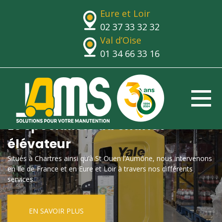
Eure et Loir
02 37 33 32 32
Val d’Oise
01 34 66 33 16
Le spécialiste du chariot
élévateur
Situés à Chartres ainsi qu’à St Ouen l’Aumône, nous intervenons
en Ile de France et en Eure et Loir à travers nos différents
services.
EN SAVOIR PLUS