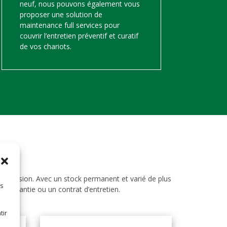
neuf, nous pouvons également vous
proposer une solution de
maintenance full services pour
couvrir l’entretien préventif et curatif
de vos chariots.
d’occasion. Avec un stock permanent et varié de plus
es
ne garantie ou un contrat d’entretien.
tir