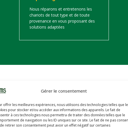
Nous réparons et entretenons les
chariots de tout type et de toute
provenance en vous proposant des
solutions adaptées
on
Gérer le consentement
s trouverez ci-dessous notre catalogue de matériels de manutention 
r offrir les meilleures expériences, nous utilisons des technologies telles que l
hariots sont révisés, reconditionnés, repeints, prêts à partir avec u
kies pour stocker et/ou accéder aux informations des appareils. Le fait de
sentir à ces technologies nous permettra de traiter des données telles que le
portement de navigation ou les ID uniques sur ce site. Le fait de ne pas consen
de retirer son consentement peut avoir un effet négatif sur certaines