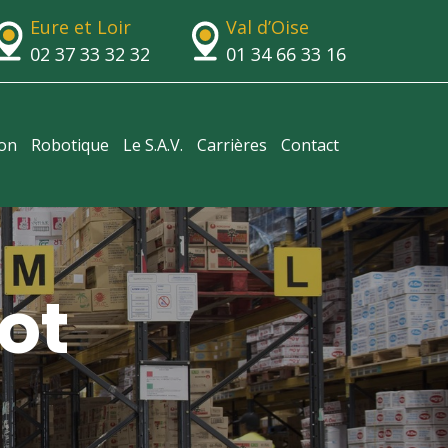
Eure et Loir
Val d’Oise
02 37 33 32 32
01 34 66 33 16
ion
Robotique
Le S.A.V.
Carrières
Contact
ot