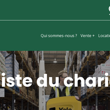
Qui sommes-nous ?
Vente +
Locat
iste du chari