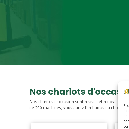
Nos chariots d'occasi
Nos chariots d’occasion sont révisés et rénovés. Vou
Pou
de 200 machines, vous aurez l’embarras du choix. Nos c
coo
con
com
ou 